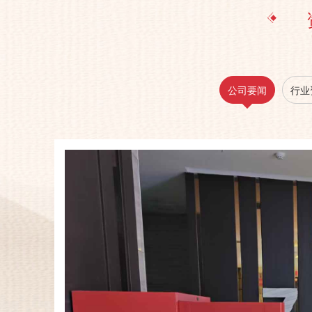
公司要闻
行业