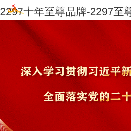
2297十年至尊品牌-2297
网站首页
关于文旅
新闻动态
业务板块