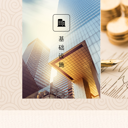
基
础
设
施